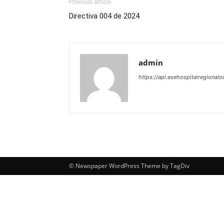
Previous article
Directiva 004 de 2024
admin
https://api.esehospitalregionalo
© Newspaper WordPress Theme by TagDiv