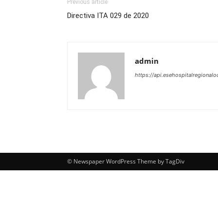
Previous article
Directiva ITA 029 de 2020
admin
https://api.esehospitalregionalo
© Newspaper WordPress Theme by TagDiv