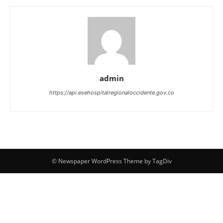
admin
https://api.esehospitalregionaloccidente.gov.co
© Newspaper WordPress Theme by TagDiv