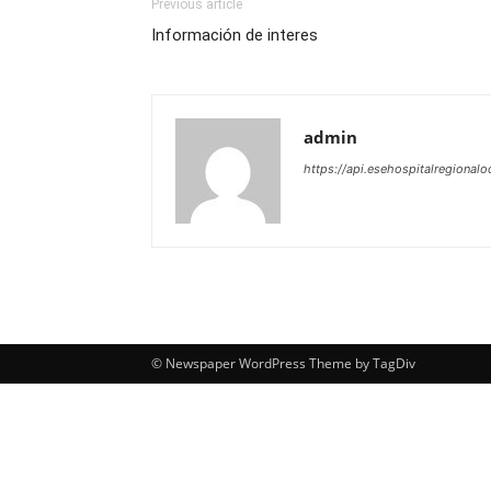
Previous article
Información de interes
admin
https://api.esehospitalregionalo
© Newspaper WordPress Theme by TagDiv