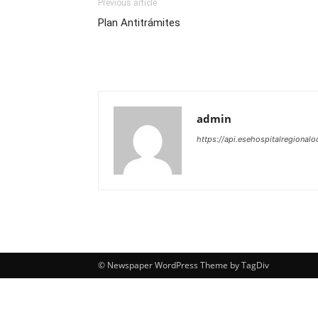
Previous article
Plan Antitrámites
admin
https://api.esehospitalregionalo
© Newspaper WordPress Theme by TagDiv