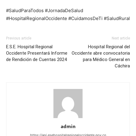
#SaludParaTodos #JornadaDeSalud
#HospitalRegionalOccidente #CuidamosDeTi #SaludRural
Previous article
Next article
E.S.E. Hospital Regional
Hospital Regional del
Occidente Presentará Informe
Occidente abre convocatoria
de Rendición de Cuentas 2024
para Médico General en
Cáchira
admin
https://api.esehospitalregionaloccidente.gov.co