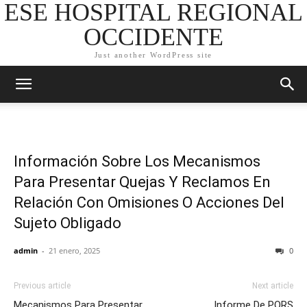
ESE HOSPITAL REGIONAL
OCCIDENTE
Just another WordPress site
Información Sobre Los Mecanismos
Para Presentar Quejas Y Reclamos En
Relación Con Omisiones O Acciones Del
Sujeto Obligado
admin
-
21 enero, 2025
0
Previous article
Next article
Mecanismos Para Presentar
Informe De PQRS